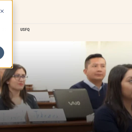
D2L
USFQ