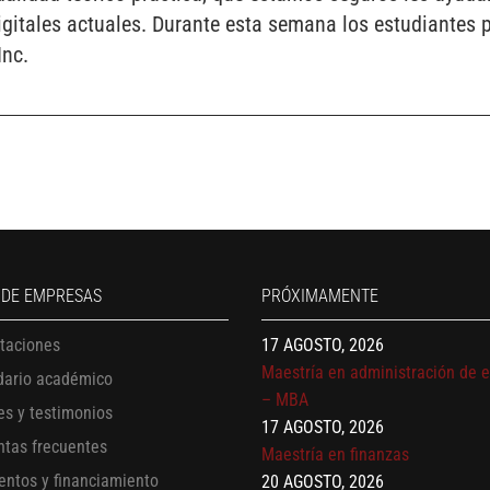
gitales actuales. Durante esta semana los estudiantes p
Inc.
13 AGOSTO, 2026
Finanzas para no financieros
17 AGOSTO, 2026
 DE EMPRESAS
PRÓXIMAMENTE
Gerencia de empresas familiare
17 AGOSTO, 2026
itaciones
Maestría en administración de 
dario académico
– MBA
es y testimonios
17 AGOSTO, 2026
Maestría en finanzas
ntas frecuentes
20 AGOSTO, 2026
entos y financiamiento