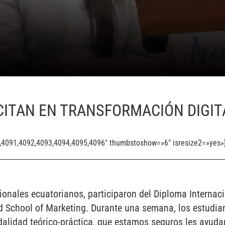
S
ITAN EN TRANSFORMACIÓN DIGITA
0,4091,4092,4093,4094,4095,4096″ thumbstoshow=»6″ isresize2=»yes»
sionales ecuatorianos, participaron del Diploma Interna
id School of Marketing. Durante una semana, los estudia
lidad teórico-práctica, que estamos seguros les ayudar