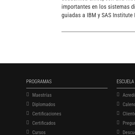
importantes en los sistemas di
guiadas a IBM y SAS Institute 
PROGRAMAS
ESCUELA
Maestrías
Acred
Diplomados
Calen
Certificaciones
Client
Certificados
Pregu
Cursos
Descu