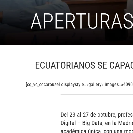
APERTURA
ECUATORIANOS SE CAPAC
[cq_vc_cqcarousel displaystyle=»gallery» images=»409
Del 23 al 27 de octubre, profe
Digital – Big Data, en la Madr
académica única, con una moda