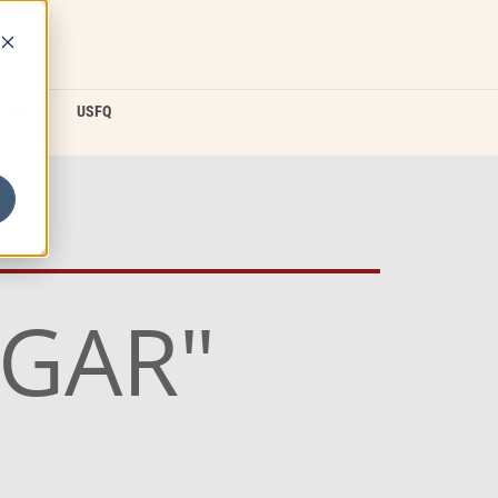
D2L
USFQ
AGAR"