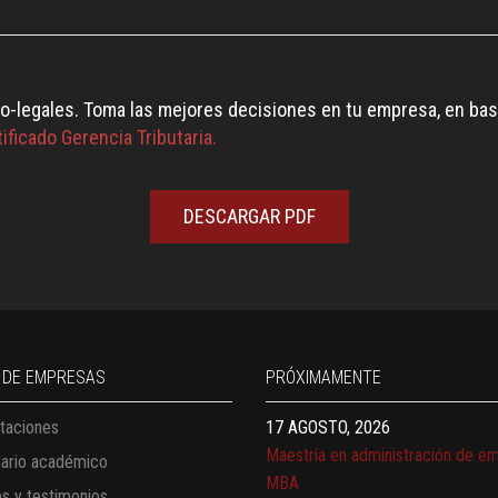
o-legales. Toma las mejores decisiones en tu empresa, en base
ificado Gerencia Tributaria.
DESCARGAR PDF
13 AGOSTO, 2026
Finanzas para no financieros
17 AGOSTO, 2026
Gerencia de empresas familiares
17 AGOSTO, 2026
 DE EMPRESAS
PRÓXIMAMENTE
Maestría en administración de e
taciones
MBA
17 AGOSTO, 2026
dario académico
Maestría en finanzas
es y testimonios