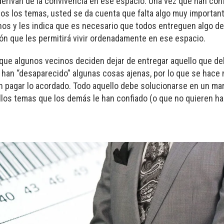
derivan de la convivencia en ese espacio. Una vez que han co
os los temas, usted se da cuenta que falta algo muy important
nos y les indica que es necesario que todos entreguen algo de l
ión que les permitirá vivir ordenadamente en ese espacio.
que algunos vecinos deciden dejar de entregar aquello que de
 han “desaparecido” algunas cosas ajenas, por lo que se hace 
en pagar lo acordado. Todo aquello debe solucionarse en un mar
os temas que los demás le han confiado (o que no quieren hacer)