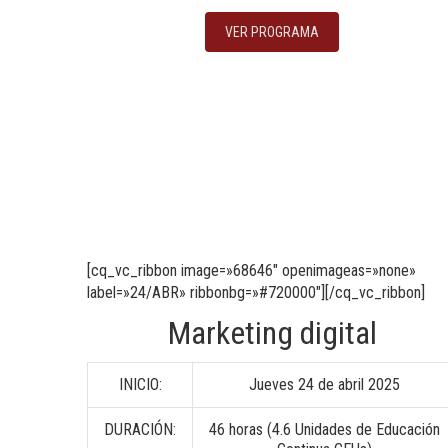
VER PROGRAMA
[cq_vc_ribbon image=»68646″ openimageas=»none»
label=»24/ABR» ribbonbg=»#720000″][/cq_vc_ribbon]
Marketing digital
INICIO:
Jueves 24 de abril 2025
DURACIÓN:
46 horas (4.6 Unidades de Educación