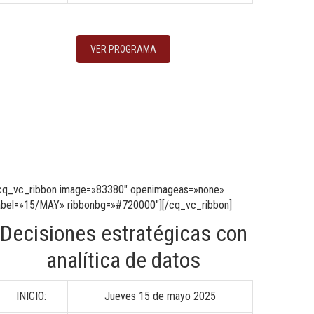
VER PROGRAMA
cq_vc_ribbon image=»83380″ openimageas=»none»
abel=»15/MAY» ribbonbg=»#720000″][/cq_vc_ribbon]
Decisiones estratégicas con
analítica de datos
INICIO:
Jueves 15 de mayo 2025