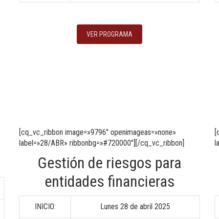
VER PROGRAMA
[cq_vc_ribbon image=»9796″ openimageas=»none»
[
label=»28/ABR» ribbonbg=»#720000″][/cq_vc_ribbon]
l
Gestión de riesgos para
entidades financieras
INICIO:
Lunes 28 de abril 2025