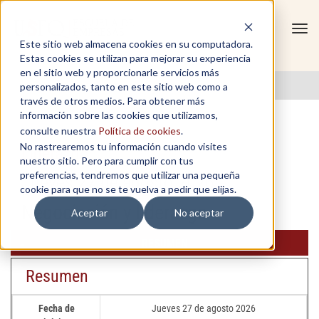
Tog
Este sitio web almacena cookies en su computadora.
navi
Estas cookies se utilizan para mejorar su experiencia
en el sitio web y proporcionarle servicios más
personalizados, tanto en este sitio web como a
través de otros medios. Para obtener más
información sobre las cookies que utilizamos,
consulte nuestra
Política de cookies
.
No rastrearemos tu información cuando visites
Liderazgo
nuestro sitio. Pero para cumplir con tus
preferencias, tendremos que utilizar una pequeña
Jueves 27 de agosto 2026
cookie para que no se te vuelva a pedir que elijas.
Negociación y liderazgo
Aceptar
No aceptar
RESUMEN
Resumen
Fecha de
Jueves 27 de agosto 2026