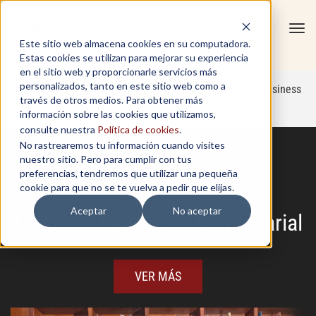
Tog
Este sitio web almacena cookies en su computadora.
navi
Estas cookies se utilizan para mejorar su experiencia
en el sitio web y proporcionarle servicios más
personalizados, tanto en este sitio web como a
Escuela de Empresas
»
Open programs
»
Consulting in business
través de otros medios. Para obtener más
education
información sobre las cookies que utilizamos,
consulte nuestra
Política de cookies
.
No rastrearemos tu información cuando visites
nuestro sitio. Pero para cumplir con tus
preferencias, tendremos que utilizar una pequeña
cookie para que no se te vuelva a pedir que elijas.
Aceptar
No aceptar
Laude en Educación Empresarial
VER MÁS