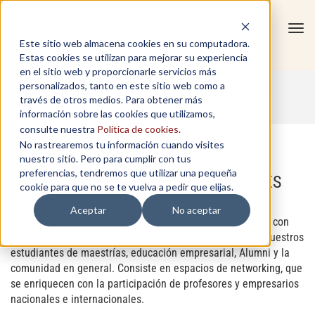
Tog
Este sitio web almacena cookies en su computadora.
navi
Estas cookies se utilizan para mejorar su experiencia
en el sitio web y proporcionarle servicios más
personalizados, tanto en este sitio web como a
Escuela de Empresas
»
Programas Abiertos
»
Actividades
través de otros medios. Para obtener más
extracurriculares
información sobre las cookies que utilizamos,
consulte nuestra
Política de cookies
.
No rastrearemos tu información cuando visites
nuestro sitio. Pero para cumplir con tus
preferencias, tendremos que utilizar una pequeña
ACTIVIDADES EXTRACURRICULARES
cookie para que no se te vuelva a pedir que elijas.
Aceptar
No aceptar
Son espacios que combinan la filosofía de artes liberales con
los negocios, y contribuyen al desarrollo profesional de nuestros
estudiantes de maestrías, educación empresarial, Alumni y la
comunidad en general. Consiste en espacios de networking, que
se enriquecen con la participación de profesores y empresarios
nacionales e internacionales.