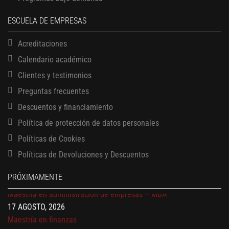
ESCUELA DE EMPRESAS
Acreditaciones
Calendario académico
Clientes y testimonios
Preguntas frecuentes
Descuentos y financiamiento
Política de protección de datos personales
13 AGOSTO, 2026
Finanzas para no financieros
Políticas de Cookies
17 AGOSTO, 2026
Políticas de Devoluciones y Descuentos
Gerencia de empresas familiares
17 AGOSTO, 2026
PRÓXIMAMENTE
Maestría en administración de empresas – MBA
17 AGOSTO, 2026
Maestría en finanzas
20 AGOSTO, 2026