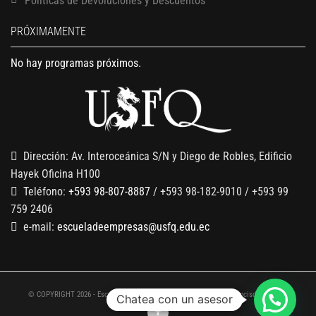
Políticas de Devoluciones y Descuentos
PRÓXIMAMENTE
No hay programas próximos.
Dirección: Av. Interoceánica S/N y Diego de Robles, Edificio
Hayek Oficina H100
Teléfono:
+593 98-807-8887
/ +593 98-182-9010 / +593 99
759 2406
e-mail:
escueladeempresas@usfq.edu.ec
© COPYRIGHT 2026 - Escuela de Empresas de la Universidad San Francisco de Quito
Chatea con un asesor