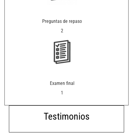
programas internacionales con enfoque práctico.
de que el programa incluya un examen final, éste también deberá t
Indicadores de gestión y procesos
Este submódulo incluye el estudio de indicadores de gestión,
Preguntas de repaso
análisis, seguimiento del benchmarking e indicadores de clase
mundial para la gestion de procesos. Se revisan los indicadores
2
reactivos y proactivos, así como la gestión de procesos, enfoque en
el cliente y el análisis de herramientas de mejora para la gestión de
procesos.
Gerencia de riesgos en la cadena de suministros
Este curso recorre los fundamentos conceptuales y didácticos para
comprender y evaluar estratégicamente los riesgos en la cadena de
Examen final
suministros. Se analizan casos de éxito y mejores prácticas. Los
estudiantes aprenderán a identificar, evaluar, priorizar y mitigar el
1
riesgo en cadenas de abastecimiento, de acuerdo con las
estrategias organizacionales y enfoque en lograr una ventaja
competitiva. Se muestran prácticas de gestión de continuidad de
negocios y como contribuyen en la cadena de suministros.
Testimonios
Tecnología y logística 4.0