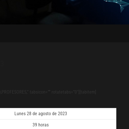
23
PROFESORES,” tabsicon=”” rotatetabs=”0″][tabitem]
Lunes 28 de agosto de 2023
39 horas