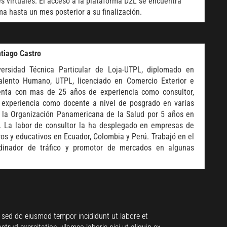
s virtuales. El acceso a la plataforma D2L se encuentra
ma hasta un mes posterior a su finalización.
tiago Castro
iversidad Técnica Particular de Loja-UTPL, diplomado en
alento Humano, UTPL, licenciado en Comercio Exterior e
uenta con mas de 25 años de experiencia como consultor,
 experiencia como docente a nivel de posgrado en varias
e la Organización Panamericana de la Salud por 5 años en
. La labor de consultor la ha desplegado en empresas de
ros y educativos en Ecuador, Colombia y Perú. Trabajó en el
dinador de tráfico y promotor de mercados en algunas
, sed do eiusmod tempor incididunt ut labore et