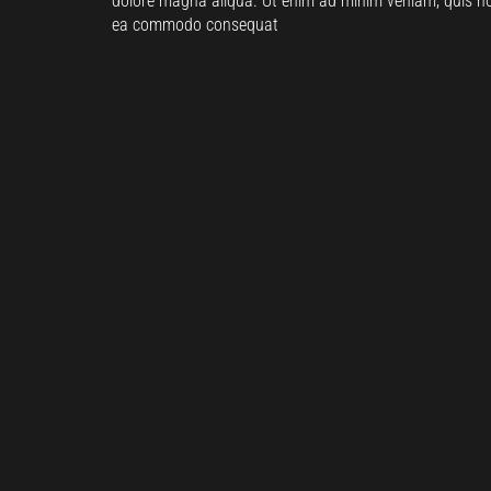
dolore magna aliqua. Ut enim ad minim veniam, quis nost
ea commodo consequat