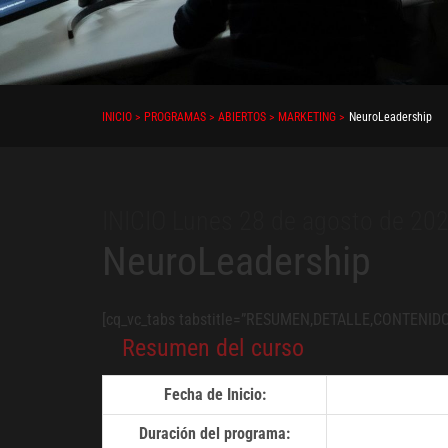
INICIO > PROGRAMAS > ABIERTOS > MARKETING >
NeuroLeadership
INICIO Lunes 28 de agosto de 20
NeuroLeadership
[cq_vc_tabs tabstitle=”RESUMEN,DETALLE,CONTENIDO,
Resumen del curso
Fecha de Inicio:
Duración del programa: