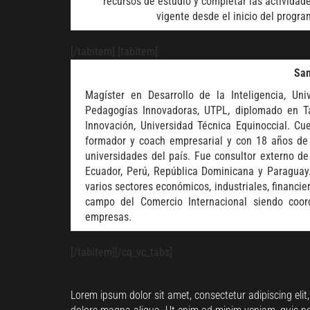
recursos de estudio y completar las actividade
vigente desde el inicio del progra
[/tabitem] [tabitem]
San
Magíster en Desarrollo de la Inteligencia, Un
Pedagogías Innovadoras, UTPL, diplomado en T
Innovación, Universidad Técnica Equinoccial. C
formador y coach empresarial y con 18 años de
universidades del país. Fue consultor externo d
Ecuador, Perú, República Dominicana y Paraguay
varios sectores económicos, industriales, financie
campo del Comercio Internacional siendo coor
empresas.
[/tabitem][/cq_vc_tabs]
Lorem ipsum dolor sit amet, consectetur adipiscing elit