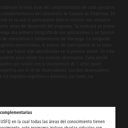
establecer la línea base del comportamiento de cada ejecutivo
os complementarios del laboratorio de Escuela de Empresas. En
real en la cual el participante deberá resolver una situación
enta antes del desarrollo del programa. Se realizará un primer
tenga una primera fotografía de sus aplicaciones y, en función
lo de consciencia y competencias de liderazgo. La sengunda
egistros mencionados, el avance del participante en su toma
cas que hayan sido identificadas en la primera sesión. En esta
caliente para validar los avances observados. Cada sesión
pantes por sesión con la intervención de 1 actor, quien
2 expertos con el rol de observadores. Los dos observadores
 los registros cognitivos y emotivos; así como, los
 complementarias
la USFQ en la cual todas las áreas del conocimiento tienen
onocimiento, este programa incluye charlas virtuales con