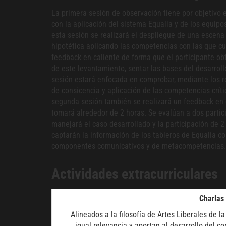
La primera sesión de observación tiene por objetivo 
con la aplicación del sistema Equalia y de los equip
esta sesión se realizará el despliegue de una escena 
hipotética aplicando las competencias con las que cu
feedback en caliente de forma que el participante ob
de este levantamiento, sentar las bases del desarrol
sesión estará enfocada en comprobar, mediante los r
de consicencia y aplicación de las competencias críti
segunda sesión también se realizará un feedback en 
tomará alrededor de 2 horas. Se evalúan a dos partici
manejará el caso desarrollado y la participación de 
captarán la información de los tableros de Equalia con
componentes comunicativos y de metacompetencias.
Actividades extracurriculares
Charlas
Alineados a la filosofía de Artes Liberales de 
igual relevancia y aportan al desarrollo del c