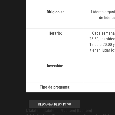
Dirigido a:
Líderes organi
de lidera
Horario:
Cada semana v
23:59, las vide
18:00 a 20:00 y
tienen lugar l
Inversión:
Tipo de programa:
DESCARGAR DESCRIPTIVO
[/tabitem] [tabitem] [/tabitem] [tabitem]