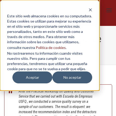
Tog
Este sitio web almacena cookies en su computadora.
navi
Estas cookies se utilizan para mejorar su experiencia
en el sitio web y proporcionarle servicios más
personalizados, tanto en este sitio web como a
José Samaniego Ponce
través de otros medios. Para obtener más
información sobre las cookies que utilizamos,
consulte nuestra
Política de cookies
.
No rastrearemos tu información cuando visites
Home
/
Home Page
/
José Samaniego Ponce
nuestro sitio. Pero para cumplir con tus
preferencias, tendremos que utilizar una pequeña
cookie para que no se te vuelva a pedir que elijas.
Aceptar
No aceptar
After the Practical Workshop on Quality and Customer
Service that we carried out with Escuela de Empresas
USFQ , we conducted a service quality survey on a
sample of our customers. The result is eloquent: we
increased the recommendation index and the detractors