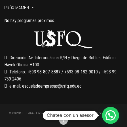
PRÓXIMAMENTE
No hay programas próximos.
Dirección: Av. Interoceánica S/N y Diego de Robles, Edificio
Hayek Oficina H100
Teléfono:
+593 98-807-8887
/ +593 98-182-9010 / +593 99
759 2406
e-mail:
escueladeempresas@usfq.edu.ec
© COPYRIGHT 2026 - Escuela de Empresas de la Universidad San Francisco de Quito
Chatea con un asesor