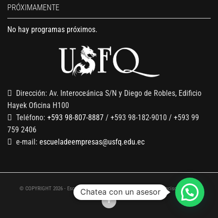
PRÓXIMAMENTE
No hay programas próximos.
Dirección: Av. Interoceánica S/N y Diego de Robles, Edificio
Hayek Oficina H100
Teléfono:
+593 98-807-8887
/ +593 98-182-9010 / +593 99
759 2406
e-mail:
escueladeempresas@usfq.edu.ec
© COPYRIGHT 2026 - Escuela de Empresas de la Universidad San Francisco de Quito
Chatea con un asesor