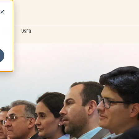
D2L
USFQ