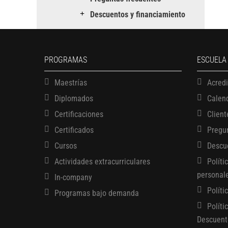
Descuentos y financiamiento
PROGRAMAS
ESCUELA
Maestrías
Acred
Diplomados
Calen
Certificaciones
Client
Certificados
Pregu
Cursos
Descu
Actividades extracurriculares
Políti
personal
In-company
Políti
Programas bajo demanda
Políti
Descuent