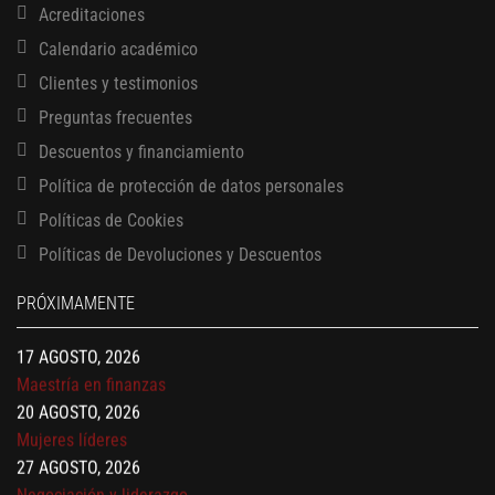
Acreditaciones
Calendario académico
Clientes y testimonios
Preguntas frecuentes
Descuentos y financiamiento
Política de protección de datos personales
13 AGOSTO, 2026
Finanzas para no financieros
Políticas de Cookies
17 AGOSTO, 2026
Políticas de Devoluciones y Descuentos
Gerencia de empresas familiares
17 AGOSTO, 2026
PRÓXIMAMENTE
Maestría en administración de empresas – MBA
17 AGOSTO, 2026
Maestría en finanzas
20 AGOSTO, 2026
Mujeres líderes
27 AGOSTO, 2026
Negociación y liderazgo