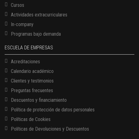
Cursos
Actividades extracurriculares
In-company
Programas bajo demanda
ESCUELA DE EMPRESAS
Acreditaciones
Calendario académico
Clientes y testimonios
Preguntas frecuentes
13 AGOSTO, 2026
Descuentos y financiamiento
Finanzas para no financieros
Política de protección de datos personales
17 AGOSTO, 2026
Políticas de Cookies
Gerencia de empresas familiares
Políticas de Devoluciones y Descuentos
17 AGOSTO, 2026
Maestría en administración de empresas – MBA