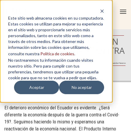
Tog
Este sitio web almacena cookies en su computadora.
navi
Estas cookies se utilizan para mejorar su experiencia
en el sitio web y proporcionarle servicios más
personalizados, tanto en este sitio web como a
ECONOMÍA Y FINANZAS EN
través de otros medios. Para obtener más
TIEMPOS DE GUERRA CONTRA
información sobre las cookies que utilizamos,
consulte nuestra
Política de cookies
.
EL COVID-19
No rastrearemos tu información cuando visites
Autor: María Alexandra Palacios
nuestro sitio. Pero para cumplir con tus
Calidad académica para el talento
preferencias, tendremos que utilizar una pequeña
cookie para que no se te vuelva a pedir que elijas.
Aceptar
No aceptar
El deterioro económico del Ecuador es evidente. ¿Será
diferente la economía después de la guerra contra el Covid-
19?. Seguimos haciendo lo mismo y esperamos una
reactivación de la economía nacional. El Producto Interno