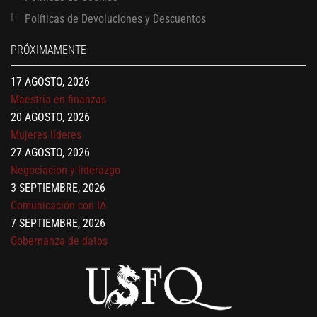
17 AGOSTO, 2026
Políticas de Devoluciones y Descuentos
Maestría en administración de empresas – MBA
PRÓXIMAMENTE
17 AGOSTO, 2026
Maestría en finanzas
20 AGOSTO, 2026
Mujeres líderes
27 AGOSTO, 2026
Negociación y liderazgo
3 SEPTIEMBRE, 2026
Comunicación con IA
7 SEPTIEMBRE, 2026
Gobernanza de datos
13 AGOSTO, 2026
Finanzas para no financieros