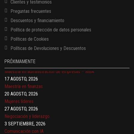
Clientes y testimonios
Preguntas frecuentes
Descuentos y financiamiento
Política de protección de datos personales
13 AGOSTO, 2026
Finanzas para no financieros
Políticas de Cookies
17 AGOSTO, 2026
Políticas de Devoluciones y Descuentos
Gerencia de empresas familiares
17 AGOSTO, 2026
PRÓXIMAMENTE
Maestría en administración de empresas – MBA
17 AGOSTO, 2026
Maestría en finanzas
20 AGOSTO, 2026
Mujeres líderes
27 AGOSTO, 2026
Negociación y liderazgo
3 SEPTIEMBRE, 2026
Comunicación con IA