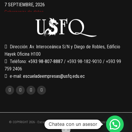
7 SEPTIEMBRE, 2026
Gobernanza de datos
13 AGOSTO, 2026
Finanzas para no financieros
Dirección: Av. Interoceánica S/N y Diego de Robles, Edificio
Hayek Oficina H100
Teléfono:
+593 98-807-8887
/ +593 98-182-9010 / +593 99
759 2406
e-mail:
escueladeempresas@usfq.edu.ec
© COPYRIGHT 2026 - Escuela de Empresas de la Universidad San Francisco de Quito
Chatea con un asesor