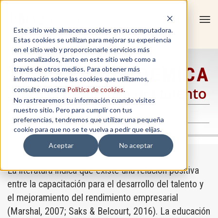
Tog
Este sitio web almacena cookies en su computadora.
navi
Estas cookies se utilizan para mejorar su experiencia
en el sitio web y proporcionarle servicios más
personalizados, tanto en este sitio web como a
CALIDAD ACADEMICA
través de otros medios. Para obtener más
información sobre las cookies que utilizamos,
para el desarrollo del talento
consulte nuestra
Política de cookies
.
No rastrearemos tu información cuando visites
nuestro sitio. Pero para cumplir con tus
Educación corporativa: casos de éxito y estrategias
preferencias, tendremos que utilizar una pequeña
cookie para que no se te vuelva a pedir que elijas.
Autora: Ana Ma. Novillo Rameix, Ph.D.
Aceptar
No aceptar
La literatura indica que existe una relación positiva
entre la capacitación para el desarrollo del talento y
el mejoramiento del rendimiento empresarial
(Marshal, 2007; Saks & Belcourt, 2016). La educación