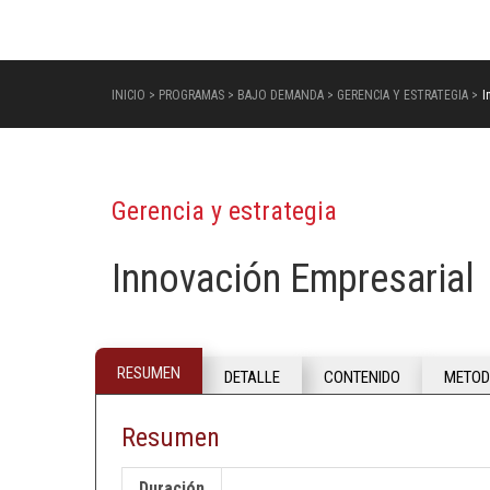
INICIO > PROGRAMAS > BAJO DEMANDA >
GERENCIA Y ESTRATEGIA
>
I
Gerencia y estrategia
Innovación Empresarial
RESUMEN
DETALLE
CONTENIDO
METOD
Resumen
Duración