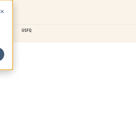
D2L
USFQ