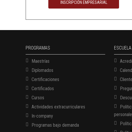
INSCRIPCIÓN EMPRESARIAL
PROGRAMAS
ESCUELA
Maestrías
Acredi
Diplomados
Calen
Certificaciones
Client
Certificados
Pregun
Cursos
Descue
Actividades extracurriculares
Políti
personal
In-company
Políti
Programas bajo demanda