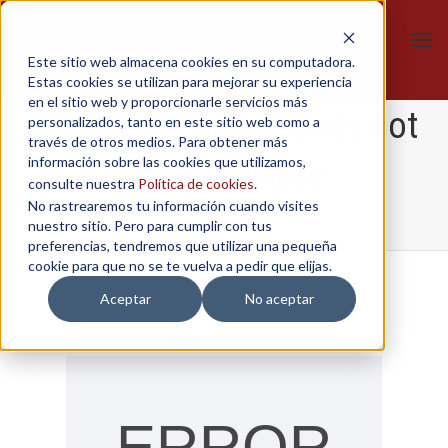
Tog
Este sitio web almacena cookies en su computadora.
navi
Estas cookies se utilizan para mejorar su experiencia
en el sitio web y proporcionarle servicios más
404 Error, content does not
personalizados, tanto en este sitio web como a
través de otros medios. Para obtener más
información sobre las cookies que utilizamos,
exist anymore
consulte nuestra
Política de cookies
.
No rastrearemos tu información cuando visites
nuestro sitio. Pero para cumplir con tus
Home
/
404 Error, content does not exist anymore
preferencias, tendremos que utilizar una pequeña
cookie para que no se te vuelva a pedir que elijas.
Aceptar
No aceptar
ERROR