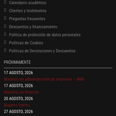
Calendario académico
Clientes y testimonios
Preguntas frecuentes
Descuentos y financiamiento
Política de protección de datos personales
13 AGOSTO, 2026
Finanzas para no financieros
Políticas de Cookies
17 AGOSTO, 2026
Políticas de Devoluciones y Descuentos
Gerencia de empresas familiares
17 AGOSTO, 2026
PRÓXIMAMENTE
Maestría en administración de empresas – MBA
17 AGOSTO, 2026
Maestría en finanzas
20 AGOSTO, 2026
Mujeres líderes
27 AGOSTO, 2026
Negociación y liderazgo
3 SEPTIEMBRE, 2026