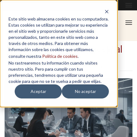
Tog
navi
Este sitio web almacena cookies en su computadora.
Tog
Estas cookies se utilizan para mejorar su experiencia
navi
en el sitio web y proporcionarle servicios más
personalizados, tanto en este sitio web como a
través de otros medios. Para obtener más
Blog Educación Empresarial
información sobre las cookies que utilizamos,
consulte nuestra
Política de cookies
.
No rastrearemos tu información cuando visites
Descubre las últimas novedades que están
nuestro sitio. Pero para cumplir con tus
transformando el mundo empresarial
preferencias, tendremos que utilizar una pequeña
cookie para que no se te vuelva a pedir que elijas.
Aceptar
No aceptar