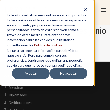
Tog
Este sitio web almacena cookies en su computadora.
navi
Estas cookies se utilizan para mejorar su experiencia
en el sitio web y proporcionarle servicios más
Sinergias empresariales junio
personalizados, tanto en este sitio web como a
través de otros medios. Para obtener más
información sobre las cookies que utilizamos,
2026
consulte nuestra
Política de cookies
.
No rastrearemos tu información cuando visites
nuestro sitio. Pero para cumplir con tus
Home
/
Sinergias empresariales junio 2026
preferencias, tendremos que utilizar una pequeña
cookie para que no se te vuelva a pedir que elijas.
Aceptar
No aceptar
PROGRAMAS
Maestrías
Diplomados
Certificaciones