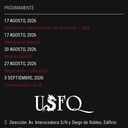
17 AGOSTO, 2026
PRÓXIMAMENTE
Gerencia de empresas familiares
17 AGOSTO, 2026
Maestría en administración de empresas – MBA
17 AGOSTO, 2026
Maestría en finanzas
20 AGOSTO, 2026
Mujeres líderes
27 AGOSTO, 2026
Negociación y liderazgo
3 SEPTIEMBRE, 2026
Comunicación con IA
7 SEPTIEMBRE, 2026
Gobernanza de datos
13 AGOSTO, 2026
Finanzas para no financieros
Dirección: Av. Interoceánica S/N y Diego de Robles, Edificio