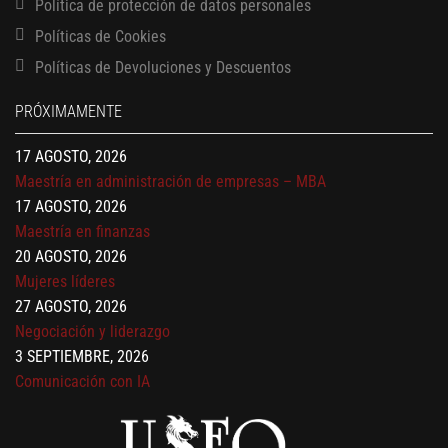
Política de protección de datos personales
Políticas de Cookies
13 AGOSTO, 2026
Finanzas para no financieros
Políticas de Devoluciones y Descuentos
17 AGOSTO, 2026
PRÓXIMAMENTE
Gerencia de empresas familiares
17 AGOSTO, 2026
Maestría en administración de empresas – MBA
17 AGOSTO, 2026
Maestría en finanzas
20 AGOSTO, 2026
Mujeres líderes
27 AGOSTO, 2026
Negociación y liderazgo
3 SEPTIEMBRE, 2026
Comunicación con IA
7 SEPTIEMBRE, 2026
Gobernanza de datos
13 AGOSTO, 2026