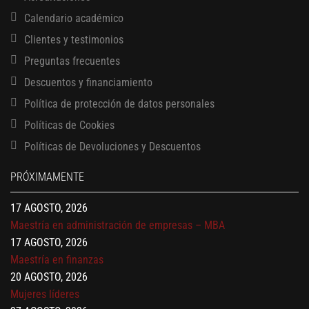
Calendario académico
Clientes y testimonios
Preguntas frecuentes
Descuentos y financiamiento
Política de protección de datos personales
Políticas de Cookies
13 AGOSTO, 2026
Políticas de Devoluciones y Descuentos
Finanzas para no financieros
17 AGOSTO, 2026
PRÓXIMAMENTE
Gerencia de empresas familiares
17 AGOSTO, 2026
Maestría en administración de empresas – MBA
17 AGOSTO, 2026
Maestría en finanzas
20 AGOSTO, 2026
Mujeres líderes
27 AGOSTO, 2026