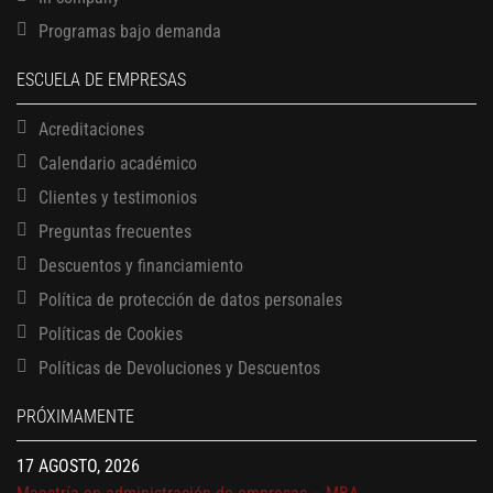
Programas bajo demanda
ESCUELA DE EMPRESAS
Acreditaciones
Calendario académico
Clientes y testimonios
Preguntas frecuentes
Descuentos y financiamiento
Política de protección de datos personales
Políticas de Cookies
13 AGOSTO, 2026
Políticas de Devoluciones y Descuentos
Finanzas para no financieros
17 AGOSTO, 2026
PRÓXIMAMENTE
Gerencia de empresas familiares
17 AGOSTO, 2026
Maestría en administración de empresas – MBA