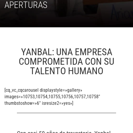
APERTURAS
YANBAL: UNA EMPRESA
COMPROMETIDA CON SU
TALENTO HUMANO
[cq_vc_cqcarousel displaystyle=»gallery»
images=»10753,10754,10755,10756,10757,10758″
thumbstoshow=»6″ isresize2=»yes»]