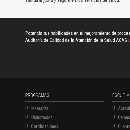
sanitaria justa y segura en los servicios de salud.
Potencia tus habilidades en el mejoramiento de proces
Auditoría de Calidad de la Atención de la Salud ACAS
a
PROGRAMAS
ESCUELA
Maestrías
Acredi
Diplomados
Calen
Certificaciones
Client