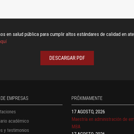
os en salud pública para cumplir altos estándares de calidad en at
quí
DESCARGAR PDF
13 AGOSTO, 2026
Finanzas para no financieros
17 AGOSTO, 2026
Gerencia de empresas familiares
 DE EMPRESAS
PRÓXIMAMENTE
17 AGOSTO, 2026
Maestría en administración de e
taciones
MBA
dario académico
17 AGOSTO, 2026
es y testimonios
Maestría en finanzas