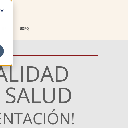
D2L
USFQ
ALIDAD
N SALUD
ENTACIÓN!