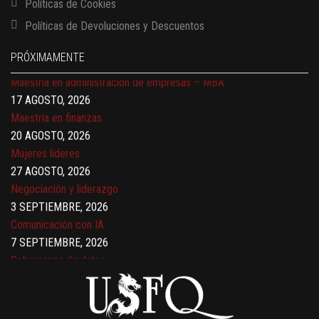
Finanzas para no financieros
Políticas de Cookies
17 AGOSTO, 2026
Políticas de Devoluciones y Descuentos
Gerencia de empresas familiares
17 AGOSTO, 2026
PRÓXIMAMENTE
Maestría en administración de empresas – MBA
17 AGOSTO, 2026
Maestría en finanzas
20 AGOSTO, 2026
Mujeres líderes
27 AGOSTO, 2026
Negociación y liderazgo
3 SEPTIEMBRE, 2026
Comunicación con IA
7 SEPTIEMBRE, 2026
Gobernanza de datos
13 AGOSTO, 2026
Finanzas para no financieros