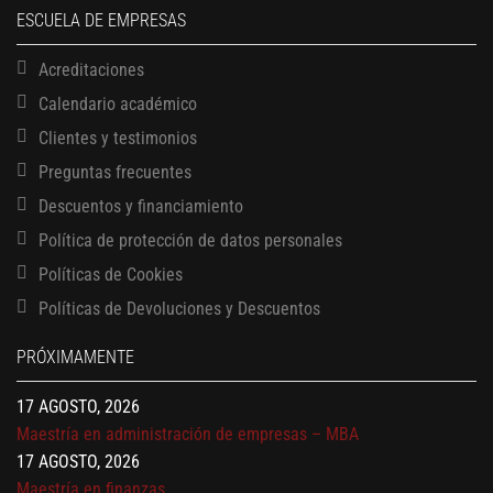
ESCUELA DE EMPRESAS
Acreditaciones
Calendario académico
Clientes y testimonios
Preguntas frecuentes
Descuentos y financiamiento
Política de protección de datos personales
Políticas de Cookies
13 AGOSTO, 2026
Políticas de Devoluciones y Descuentos
Finanzas para no financieros
17 AGOSTO, 2026
PRÓXIMAMENTE
Gerencia de empresas familiares
17 AGOSTO, 2026
Maestría en administración de empresas – MBA
17 AGOSTO, 2026
Maestría en finanzas