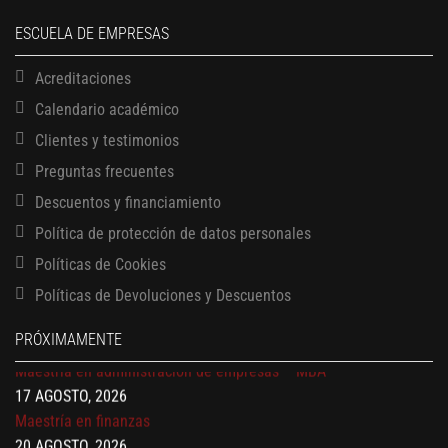
ESCUELA DE EMPRESAS
Acreditaciones
Calendario académico
Clientes y testimonios
Preguntas frecuentes
Descuentos y financiamiento
Política de protección de datos personales
13 AGOSTO, 2026
Finanzas para no financieros
Políticas de Cookies
17 AGOSTO, 2026
Políticas de Devoluciones y Descuentos
Gerencia de empresas familiares
17 AGOSTO, 2026
PRÓXIMAMENTE
Maestría en administración de empresas – MBA
17 AGOSTO, 2026
Maestría en finanzas
20 AGOSTO, 2026