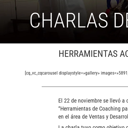
CHARLAS D
HERRAMIENTAS AC
[cq_vc_cqcarousel displaystyle=»gallery» images=»589
El 22 de noviembre se llevó a
“Herramientas de Coaching par
en el área de Ventas y Desarro
La charla tuvo como objetivo 