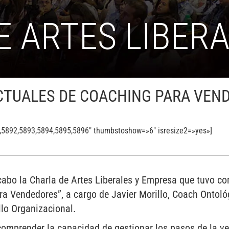
E ARTES LIBER
TUALES DE COACHING PARA VEN
1,5892,5893,5894,5895,5896″ thumbstoshow=»6″ isresize2=»yes»]
 cabo la Charla de Artes Liberales y Empresa que tuvo c
a Vendedores”, a cargo de Javier Morillo, Coach Ontoló
llo Organizacional.
comprender la capacidad de gestionar los pasos de la ve