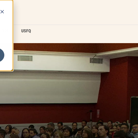
D2L
USFQ