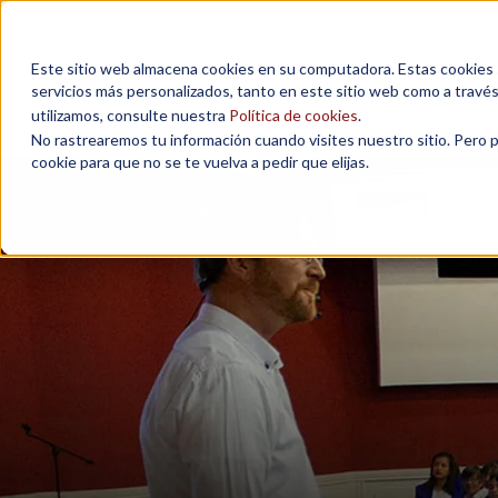
Este sitio web almacena cookies en su computadora. Estas cookies se
servicios más personalizados, tanto en este sitio web como a travé
MAESTRÍAS
utilizamos, consulte nuestra
Política de cookies
.
No rastrearemos tu información cuando visites nuestro sitio. Pero 
cookie para que no se te vuelva a pedir que elijas.