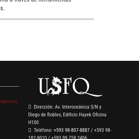
s.
s
empresas
Dirección: Av. Interoceánica S/N y
Diego de Robles, Edificio Hayek Oficina
H100
Teléfono:
+593 98-807-8887
/ +593 98-
182-9010 / +593 99 759 2406