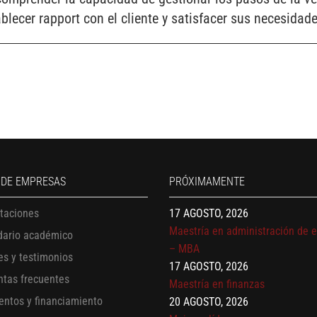
lecer rapport con el cliente y satisfacer sus necesidade
13 AGOSTO, 2026
Finanzas para no financieros
17 AGOSTO, 2026
Gerencia de empresas familiare
 DE EMPRESAS
PRÓXIMAMENTE
17 AGOSTO, 2026
itaciones
Maestría en administración de 
– MBA
dario académico
17 AGOSTO, 2026
es y testimonios
Maestría en finanzas
ntas frecuentes
20 AGOSTO, 2026
entos y financiamiento
Mujeres líderes