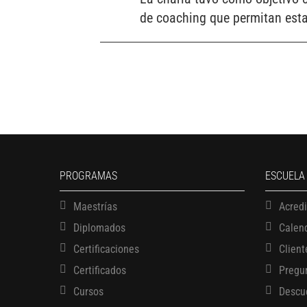
de coaching que permitan estab
PROGRAMAS
ESCUELA
Maestrías
Acred
Diplomados
Calen
Certificaciones
Client
Certificados
Pregu
Cursos
Descu