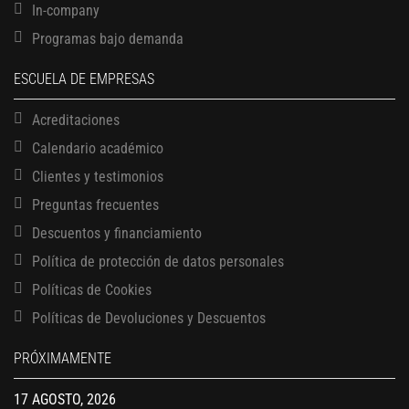
In-company
Programas bajo demanda
ESCUELA DE EMPRESAS
Acreditaciones
Calendario académico
Clientes y testimonios
Preguntas frecuentes
Descuentos y financiamiento
Política de protección de datos personales
Políticas de Cookies
13 AGOSTO, 2026
Finanzas para no financieros
Políticas de Devoluciones y Descuentos
17 AGOSTO, 2026
PRÓXIMAMENTE
Gerencia de empresas familiares
17 AGOSTO, 2026
Maestría en administración de empresas – MBA