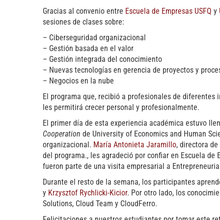
Gracias al convenio entre
Escuela de Empresas USFQ
y
sesiones de clases sobre:
– Ciberseguridad organizacional
– Gestión basada en el valor
– Gestión integrada del conocimiento
– Nuevas tecnologías en gerencia de proyectos y proce
– Negocios en la nube
El programa que, recibió a profesionales de diferentes
les permitirá crecer personal y profesionalmente.
El primer día de esta experiencia académica estuvo lle
Cooperation
de University of Economics and Human Sci
organizacional.
María Antonieta Jaramillo
, directora d
del programa., les agradeció por confiar en Escuela de 
fueron parte de una visita empresarial a Entrepreneurial
Durante el resto de la semana, los participantes apre
y
Krzysztof Rychlicki-Kicior
. Por otro lado, los conocim
Solutions, Cloud Team y CloudFerro.
Felicitaciones a nuestros estudiantes por tomar este ret