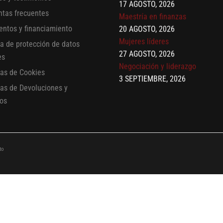
20 AGOSTO, 2026
ntas frecuentes
Mujeres líderes
entos y financiamiento
27 AGOSTO, 2026
Negociación y liderazgo
ca de protección de datos
3 SEPTIEMBRE, 2026
es
Comunicación con IA
cas de Cookies
7 SEPTIEMBRE, 2026
cas de Devoluciones y
Gobernanza de datos
os
13 AGOSTO, 2026
Finanzas para no financieros
to