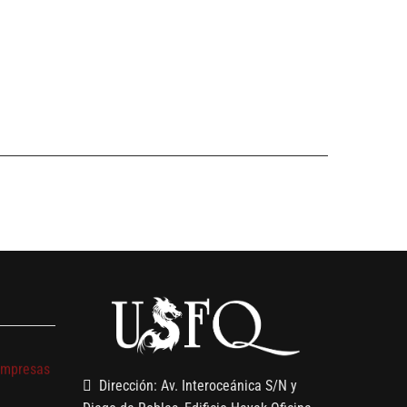
s
empresas
Dirección: Av. Interoceánica S/N y