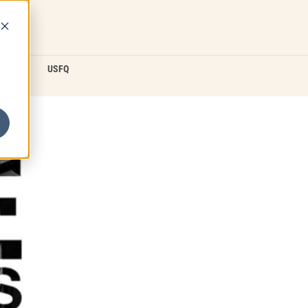
D2L
USFQ