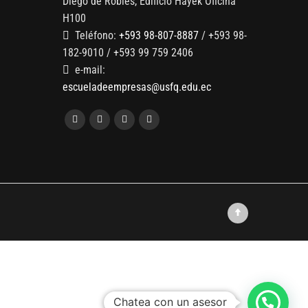
Diego de Robles, Edificio Hayek Oficina
H100
Teléfono:
+593 98-807-8887
/ +593 98-
182-9010 / +593 99 759 2406
e-mail:
escueladeempresas@usfq.edu.ec
Chatea con un asesor