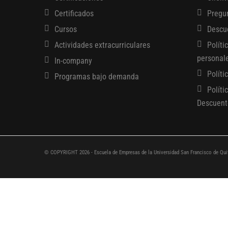
Certificados
Pregu
Cursos
Descu
Actividades extracurriculares
Políti
personal
In-company
Políti
Programas bajo demanda
Políti
Descuent
© COPYRIGHT 2026 - Escuela de Empresas de la Universidad San Francisco de Qui