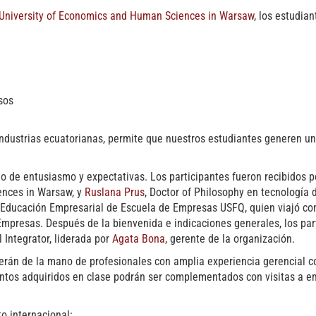
University of Economics and Human Sciences in Warsaw
, los estudia
sos
 industrias ecuatorianas, permite que nuestros estudiantes generen u
no de entusiasmo y expectativas. Los participantes fueron recibidos 
ences in Warsaw, y
Ruslana Prus
, Doctor of Philosophy en tecnología 
e Educación Empresarial de Escuela de Empresas USFQ, quien viajó con
Empresas. Después de la bienvenida e indicaciones generales, los part
 Integrator, liderada por
Agata Bona
, gerente de la organización.
nderán de la mano de profesionales con amplia experiencia gerencial
ientos adquiridos en clase podrán ser complementados con visitas a 
o internacional: