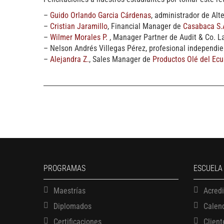
–
Guido Orlando Garcia Cárdenas
, administrador de Alt
–
Cristian Jaramillo
, Financial Manager de
Casabaca S.
–
Wilmer Morales P.
, Manager Partner de Audit & Co. L
– Nelson Andrés Villegas Pérez, profesional independie
–
Alejandra Z.
, Sales Manager de
Productos Olé del Ec
PROGRAMAS
ESCUELA
Maestrías
Acred
Diplomados
Calen
Certificaciones
Client