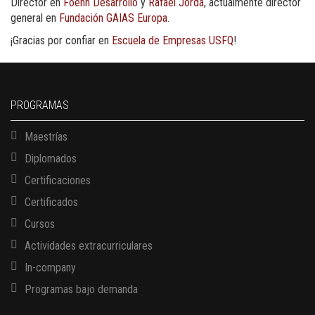
Director en
Foehn Desarrollo
y
Rafael Jordá
, actualmente director
general en
Fundación GAIAS Europa
.
¡Gracias por confiar en
Escuela de Empresas USFQ
!
PROGRAMAS
Maestrías
Diplomados
Certificaciones
Certificados
Cursos
Actividades extracurriculares
In-company
Programas bajo demanda