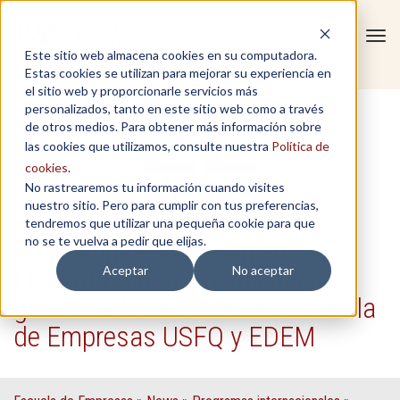
Tog
Este sitio web almacena cookies en su computadora.
navi
Estas cookies se utilizan para mejorar su experiencia en
el sitio web y proporcionarle servicios más
personalizados, tanto en este sitio web como a través
de otros medios. Para obtener más información sobre
las cookies que utilizamos, consulte nuestra
Política de
cookies
.
No rastrearemos tu información cuando visites
nuestro sitio. Pero para cumplir con tus preferencias,
tendremos que utilizar una pequeña cookie para que
no se te vuelva a pedir que elijas.
Profesionales vivieron su
EEspíritu Global en Valencia
Aceptar
No aceptar
gracias a la alianza entre Escuela
de Empresas USFQ y EDEM