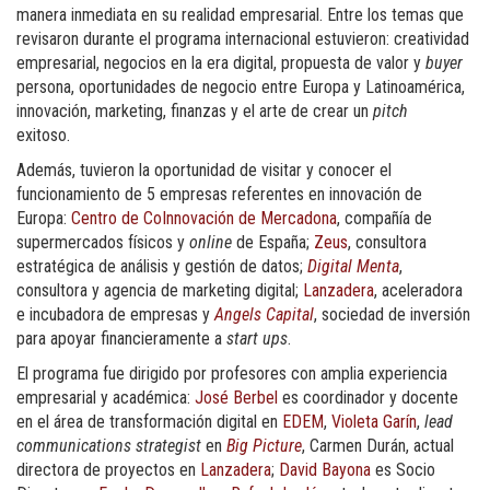
manera inmediata en su realidad empresarial. Entre los temas que
revisaron durante el programa internacional estuvieron: creatividad
empresarial, negocios en la era digital, propuesta de valor y
buyer
persona, oportunidades de negocio entre Europa y Latinoamérica,
innovación, marketing, finanzas y el arte de cre
ar un
pitch
exitoso.
Además, tuvieron la oportunidad de visitar y conocer el
funcionamiento de 5 empresas referentes en innovación de
Europa:
Centro de CoInnovación de Mercadona
, compañía de
supermercados físicos y
online
de España;
Zeus
, consultora
estratégica de análisis y gestión de datos;
Digital Menta
,
consultora y agencia de marketing digital;
Lanzadera
, aceleradora
e incubadora de empresas y
Angels Capital
, sociedad de inversión
para apoyar financieramente a
start ups
.
El programa fue dirigido por profesores con amplia experiencia
empresarial y académica:
José Berbel
es coordinador y docente
en el área de transformación digital en
EDEM
,
Violeta Garín
,
lead
communications strategist
en
Big Picture
, Carmen Durán, actual
directora de proyectos en
Lanzadera
;
David Bayona
es Socio