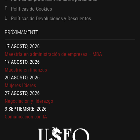
Políticas de Cookies
13 AGOSTO, 2026
Políticas de Devoluciones y Descuentos
Finanzas para no financieros
17 AGOSTO, 2026
PRÓXIMAMENTE
Gerencia de empresas familiares
17 AGOSTO, 2026
Maestría en administración de empresas – MBA
17 AGOSTO, 2026
Maestría en finanzas
20 AGOSTO, 2026
Mujeres líderes
27 AGOSTO, 2026
Negociación y liderazgo
3 SEPTIEMBRE, 2026
Comunicación con IA
7 SEPTIEMBRE, 2026
Gobernanza de datos