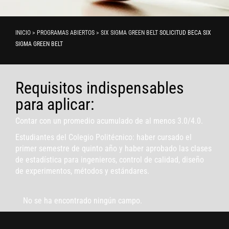
INICIO > PROGRAMAS ABIERTOS > SIX SIGMA GREEN BELT
SOLICITUD BECA SIX
SIGMA GREEN BELT
Requisitos indispensables
para aplicar:
Contar con un promedio acumulado de al menos 3.0/4.0.
Estudiantes del Colegio Politécnico: haber cursado el
primer semestre de quinto año y haber aprobado las clases
de estadística para ingenieros, control de calidad, diseño
de experimentos, métodos y estándares.
No se ha encontrado ningún campo.