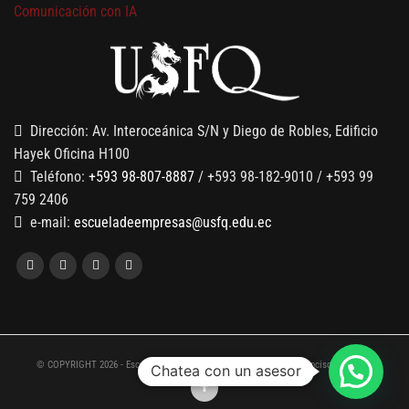
Comunicación con IA
7 SEPTIEMBRE, 2026
Gobernanza de datos
13 AGOSTO, 2026
Finanzas para no financieros
Dirección: Av. Interoceánica S/N y Diego de Robles, Edificio
Hayek Oficina H100
Teléfono:
+593 98-807-8887
/ +593 98-182-9010 / +593 99
759 2406
e-mail:
escueladeempresas@usfq.edu.ec
© COPYRIGHT 2026 - Escuela de Empresas de la Universidad San Francisco de Quito
Chatea con un asesor