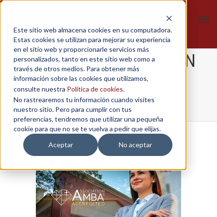
Tog
Este sitio web almacena cookies en su computadora.
navi
Estas cookies se utilizan para mejorar su experiencia
en el sitio web y proporcionarle servicios más
16. FOTO-ACREDITACIÓN
personalizados, tanto en este sitio web como a
través de otros medios. Para obtener más
información sobre las cookies que utilizamos,
AMBA
consulte nuestra
Política de cookies
.
No rastrearemos tu información cuando visites
nuestro sitio. Pero para cumplir con tus
Home
/
Reacreditación AMBA
/
16. FOTO-ACREDITACIÓN AMBA
preferencias, tendremos que utilizar una pequeña
cookie para que no se te vuelva a pedir que elijas.
Aceptar
No aceptar