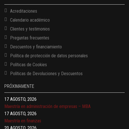
Acreditaciones
Calendario académico
Clientes y testimonios
Preguntas frecuentes
Descuentos y financiamiento
Política de protección de datos personales
Políticas de Cookies
13 AGOSTO, 2026
Políticas de Devoluciones y Descuentos
Finanzas para no financieros
17 AGOSTO, 2026
PRÓXIMAMENTE
Gerencia de empresas familiares
17 AGOSTO, 2026
Maestría en administración de empresas – MBA
17 AGOSTO, 2026
Maestría en finanzas
20 AGOSTO, 2026