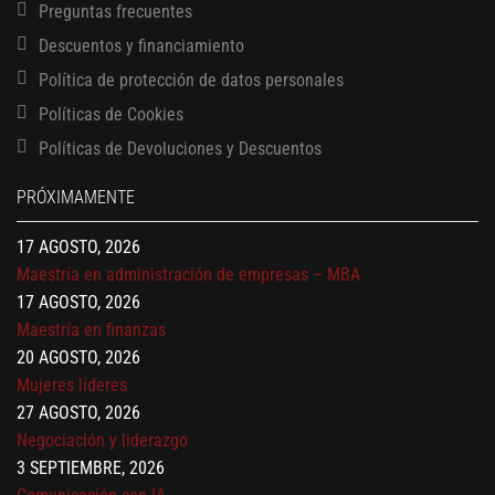
Preguntas frecuentes
Descuentos y financiamiento
Política de protección de datos personales
Políticas de Cookies
13 AGOSTO, 2026
Políticas de Devoluciones y Descuentos
Finanzas para no financieros
17 AGOSTO, 2026
PRÓXIMAMENTE
Gerencia de empresas familiares
17 AGOSTO, 2026
Maestría en administración de empresas – MBA
17 AGOSTO, 2026
Maestría en finanzas
20 AGOSTO, 2026
Mujeres líderes
27 AGOSTO, 2026
Negociación y liderazgo
3 SEPTIEMBRE, 2026
Comunicación con IA