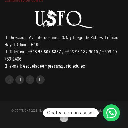
7 SEPTIEMBRE, 2026
Gobernanza de datos
13 AGOSTO, 2026
Finanzas para no financieros
Dirección: Av. Interoceánica S/N y Diego de Robles, Edificio
Hayek Oficina H100
Teléfono:
+593 98-807-8887
/ +593 98-182-9010 / +593 99
759 2406
e-mail:
escueladeempresas@usfq.edu.ec
© COPYRIGHT 2026 - Escuela de Empresas de la Universidad San Francisco de Quito
Chatea con un asesor