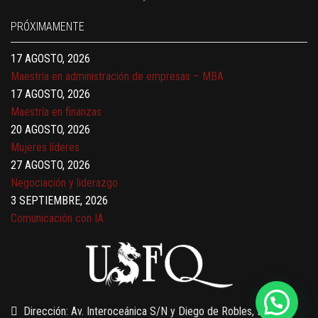
Finanzas para no financieros
17 AGOSTO, 2026
PRÓXIMAMENTE
Gerencia de empresas familiares
17 AGOSTO, 2026
Maestría en administración de empresas – MBA
17 AGOSTO, 2026
Maestría en finanzas
20 AGOSTO, 2026
Mujeres líderes
27 AGOSTO, 2026
Negociación y liderazgo
3 SEPTIEMBRE, 2026
Comunicación con IA
7 SEPTIEMBRE, 2026
Gobernanza de datos
13 AGOSTO, 2026
Finanzas para no financieros
Dirección: Av. Interoceánica S/N y Diego de Robles, Edificio