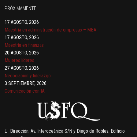
17 AGOSTO, 2026
PRÓXIMAMENTE
Gerencia de empresas familiares
17 AGOSTO, 2026
Maestría en administración de empresas – MBA
17 AGOSTO, 2026
Maestría en finanzas
20 AGOSTO, 2026
Mujeres líderes
27 AGOSTO, 2026
Negociación y liderazgo
3 SEPTIEMBRE, 2026
Comunicación con IA
7 SEPTIEMBRE, 2026
Gobernanza de datos
13 AGOSTO, 2026
Finanzas para no financieros
Dirección: Av. Interoceánica S/N y Diego de Robles, Edificio