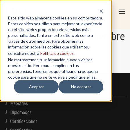
Tog
Este sitio web almacena cookies en su computadora.
navi
Estas cookies se utilizan para mejorar su experiencia
en el sitio web y proporcionarle servicios más
Foro empresarial septiembre
personalizados, tanto en este sitio web como a
través de otros medios. Para obtener más
información sobre las cookies que utilizamos,
2026
consulte nuestra
Política de cookies
.
No rastrearemos tu información cuando visites
nuestro sitio. Pero para cumplir con tus
Home
/
Foro empresarial septiembre 2026
preferencias, tendremos que utilizar una pequeña
cookie para que no se te vuelva a pedir que elijas.
Aceptar
No aceptar
PROGRAMAS
Maestrías
Diplomados
Certificaciones