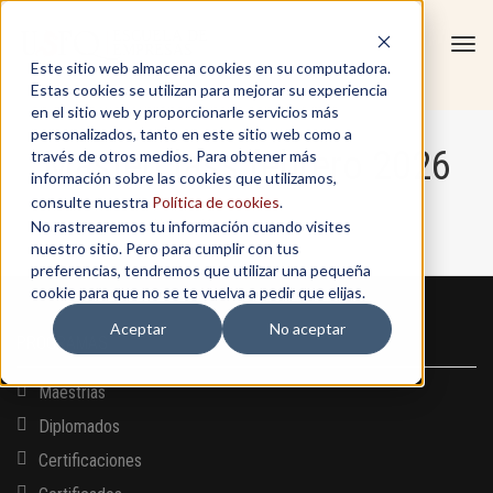
Tog
Este sitio web almacena cookies en su computadora.
navi
Estas cookies se utilizan para mejorar su experiencia
en el sitio web y proporcionarle servicios más
personalizados, tanto en este sitio web como a
Masterclass febrero 2026
través de otros medios. Para obtener más
información sobre las cookies que utilizamos,
consulte nuestra
Política de cookies
.
No rastrearemos tu información cuando visites
Home
/
Masterclass febrero 2026
nuestro sitio. Pero para cumplir con tus
preferencias, tendremos que utilizar una pequeña
cookie para que no se te vuelva a pedir que elijas.
Aceptar
No aceptar
PROGRAMAS
Maestrías
Diplomados
Certificaciones