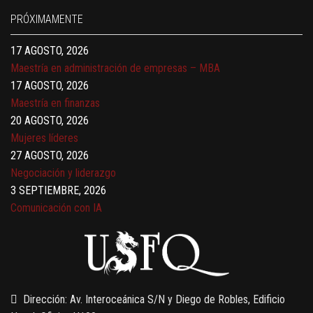
17 AGOSTO, 2026
PRÓXIMAMENTE
Gerencia de empresas familiares
17 AGOSTO, 2026
Maestría en administración de empresas – MBA
17 AGOSTO, 2026
Maestría en finanzas
20 AGOSTO, 2026
Mujeres líderes
27 AGOSTO, 2026
Negociación y liderazgo
3 SEPTIEMBRE, 2026
Comunicación con IA
7 SEPTIEMBRE, 2026
Gobernanza de datos
13 AGOSTO, 2026
Finanzas para no financieros
Dirección: Av. Interoceánica S/N y Diego de Robles, Edificio