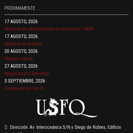
17 AGOSTO, 2026
PRÓXIMAMENTE
Gerencia de empresas familiares
17 AGOSTO, 2026
Maestría en administración de empresas – MBA
17 AGOSTO, 2026
Maestría en finanzas
20 AGOSTO, 2026
Mujeres líderes
27 AGOSTO, 2026
Negociación y liderazgo
3 SEPTIEMBRE, 2026
Comunicación con IA
7 SEPTIEMBRE, 2026
Gobernanza de datos
13 AGOSTO, 2026
Finanzas para no financieros
Dirección: Av. Interoceánica S/N y Diego de Robles, Edificio