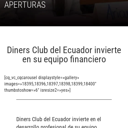
APERTURAS
Diners Club del Ecuador invierte
en su equipo financiero
[cq_vc_cqcarousel displaystyle=»gallery»
images=»18395,18396,18397,18398,18399,18400″
thumbstoshow=»6″ isresize2=»yes»]
Diners Club del Ecuador invierte en el
desarrollo profesional de su equipo