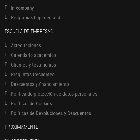
In-company
Programas bajo demanda
ESCUELA DE EMPRESAS
Acreditaciones
Calendario académico
Clientes y testimonios
Preguntas frecuentes
Descuentos y financiamiento
Política de protección de datos personales
Políticas de Cookies
13 AGOSTO, 2026
Finanzas para no financieros
Políticas de Devoluciones y Descuentos
17 AGOSTO, 2026
PRÓXIMAMENTE
Gerencia de empresas familiares
17 AGOSTO, 2026