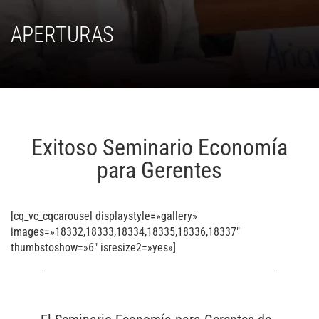
APERTURAS
Exitoso Seminario Economía
para Gerentes
[cq_vc_cqcarousel displaystyle=»gallery»
images=»18332,18333,18334,18335,18336,18337″
thumbstoshow=»6″ isresize2=»yes»]