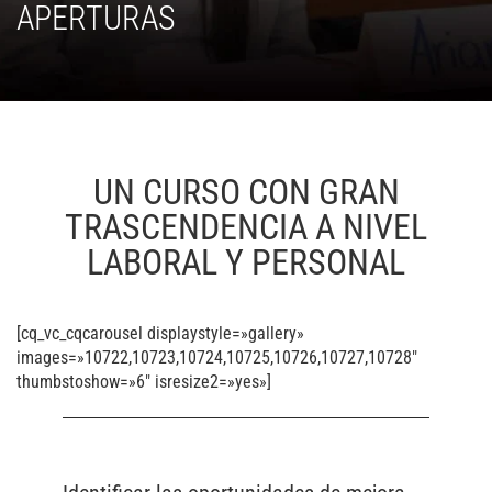
APERTURAS
UN CURSO CON GRAN
TRASCENDENCIA A NIVEL
LABORAL Y PERSONAL
[cq_vc_cqcarousel displaystyle=»gallery»
images=»10722,10723,10724,10725,10726,10727,10728″
thumbstoshow=»6″ isresize2=»yes»]