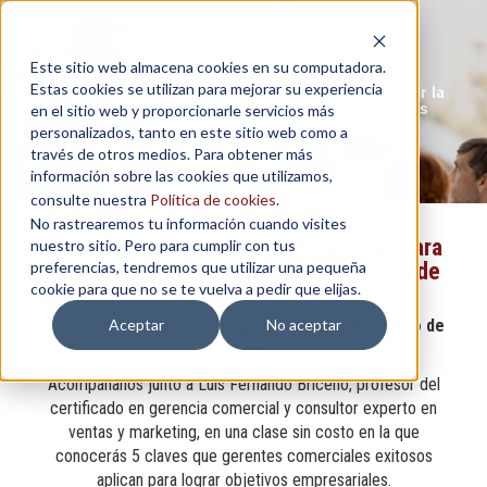
Este sitio web almacena cookies en su computadora.
Estas cookies se utilizan para mejorar su experiencia
Prácticas Comerciales: 5 estrategias para aumentar la
productividad y eficiencia de los equipos de ventas
en el sitio web y proporcionarle servicios más
personalizados, tanto en este sitio web como a
Inversión: USD 0,00
través de otros medios. Para obtener más
información sobre las cookies que utilizamos,
consulte nuestra
Política de cookies
.
No rastrearemos tu información cuando visites
Prácticas Comerciales: 5 estrategias para
nuestro sitio. Pero para cumplir con tus
preferencias, tendremos que utilizar una pequeña
aumentar la productividad y eficiencia de
cookie para que no se te vuelva a pedir que elijas.
los equipos de ventas.
Aceptar
No aceptar
¡Aumenta la productividad y eficiencia de tu equipo de
ventas!
Acompáñanos junto a Luis Fernando Briceño, profesor del
certificado en gerencia comercial y consultor experto en
ventas y marketing, en una clase sin costo en la que
conocerás 5 claves que gerentes comerciales exitosos
aplican para lograr objetivos empresariales.