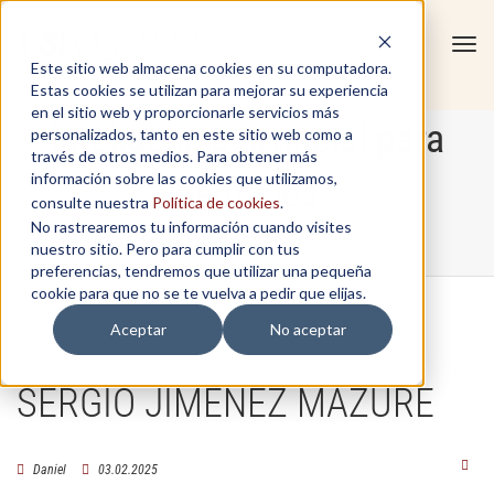
Tog
Este sitio web almacena cookies en su computadora.
navi
Estas cookies se utilizan para mejorar su experiencia
en el sitio web y proporcionarle servicios más
Inteligencia artificial para
personalizados, tanto en este sitio web como a
través de otros medios. Para obtener más
información sobre las cookies que utilizamos,
negocios
consulte nuestra
Política de cookies
.
No rastrearemos tu información cuando visites
nuestro sitio. Pero para cumplir con tus
Home
/
Inteligencia artificial para negocios
preferencias, tendremos que utilizar una pequeña
cookie para que no se te vuelva a pedir que elijas.
Aceptar
No aceptar
SERGIO JIMÉNEZ MAZURE
Daniel
03.02.2025