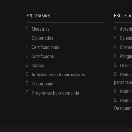
PROGRAMAS
ESCUELA
Maestrías
Acredi
Diplomados
Calen
Certificaciones
Client
Certificados
Pregun
Cursos
Descue
Actividades extracurriculares
Políti
personal
In-company
Políti
Programas bajo demanda
Políti
Descuent