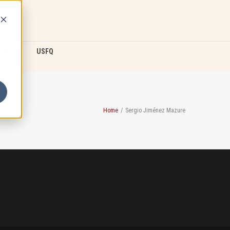
D2L
USFQ
Home
/
Sergio Jiménez Mazure