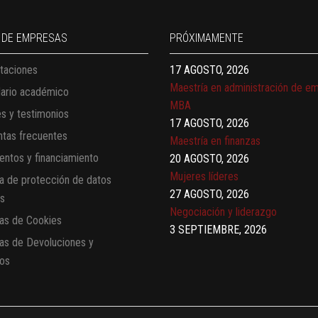
Finanzas para no financieros
17 AGOSTO, 2026
 DE EMPRESAS
PRÓXIMAMENTE
Gerencia de empresas familiares
taciones
17 AGOSTO, 2026
Maestría en administración de e
dario académico
MBA
es y testimonios
17 AGOSTO, 2026
tas frecuentes
Maestría en finanzas
ntos y financiamiento
20 AGOSTO, 2026
Mujeres líderes
ca de protección de datos
27 AGOSTO, 2026
es
Negociación y liderazgo
cas de Cookies
3 SEPTIEMBRE, 2026
cas de Devoluciones y
Comunicación con IA
os
7 SEPTIEMBRE, 2026
Gobernanza de datos
13 AGOSTO, 2026