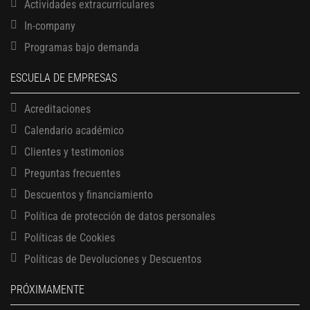
Actividades extracurriculares
In-company
Programas bajo demanda
ESCUELA DE EMPRESAS
Acreditaciones
Calendario académico
Clientes y testimonios
Preguntas frecuentes
Descuentos y financiamiento
Política de protección de datos personales
Políticas de Cookies
13 AGOSTO, 2026
Políticas de Devoluciones y Descuentos
Finanzas para no financieros
17 AGOSTO, 2026
PRÓXIMAMENTE
Gerencia de empresas familiares