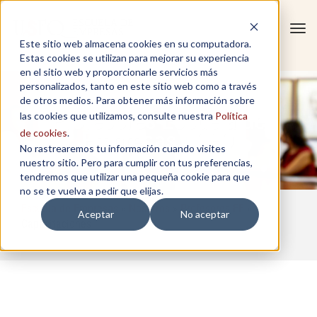
Tog
Este sitio web almacena cookies en su computadora.
navi
Estas cookies se utilizan para mejorar su experiencia
en el sitio web y proporcionarle servicios más
personalizados, tanto en este sitio web como a través
de otros medios. Para obtener más información sobre
Profesores Escuela de
las cookies que utilizamos, consulte nuestra
Política
Empresas USFQ
de cookies
.
No rastrearemos tu información cuando visites
nuestro sitio. Pero para cumplir con tus preferencias,
tendremos que utilizar una pequeña cookie para que
no se te vuelva a pedir que elijas.
Escuela de Empresas
»
Nosotros
»
Profesores EE
»
Aceptar
No aceptar
Capacitaciones