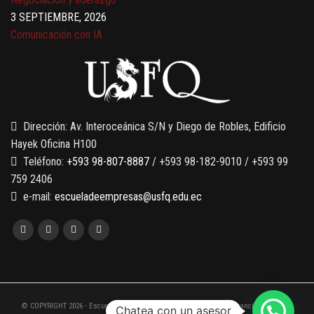
3 SEPTIEMBRE, 2026
Comunicación con IA
7 SEPTIEMBRE, 2026
Gobernanza de datos
13 AGOSTO, 2026
Finanzas para no financieros
Dirección: Av. Interoceánica S/N y Diego de Robles, Edificio
Hayek Oficina H100
Teléfono:
+593 98-807-8887
/ +593 98-182-9010 / +593 99
759 2406
e-mail:
escueladeempresas@usfq.edu.ec
© COPYRIGHT 2026 - Escuela de Empresas de la Universidad San Francisco de Quito
Chatea con un asesor